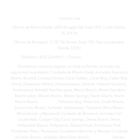
Lorenzo Law
Oficina de Miami-Dade: 2850 Douglas Rd. Suite 303, Coral Gables,
FL 33134
Oficina de Broward: 12 SE 7th Street, Suite 701. Fort Lauderdale,
Florida 33301
Teléfono: (305) 224-6811 | Correo:
jml@lorenzolaw.com
Brindamos servicios legales en toda la Florida, incluidas las
siguientes localidades: Condado de Miami-Dade, incluidas Aventura,
Miami, Brickell, Coconut Grove, Coral Gables, Coral Way, Cutler Bay,
Doral, Downtown Miami, Fontainebleau, Hialeah, Hialeah Gardens,
Homestead, Kendall, Key Biscayne, Miami Beach, Miami Gardens,
Miami Lakes, Miami Shores, Miami Springs, North Miami, North
Miami Beach,
Opa-locka
, Palmetto Bay, Pinecrest, South Miami,
Sunny Isles Beach, Surfside, Sweetwater, Tamiami, West Miami,
Westchester y Wynwood; Condado de Broward, incluidas Fort
Lauderdale, Cooper City, Coral Springs, Dania Beach, Davie,
Hallandale Beach, Hollywood, Oakland Park, Pembroke Park,
Pembroke Pines, Plantation, Southwest Ranches y Weston; Condado
de Palm Beach, incluidas West Palm Beach,
Boca Ratón
, Delray