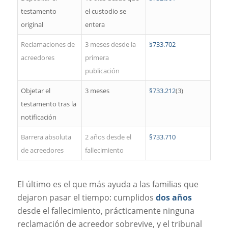
testamento
el custodio se
original
entera
Reclamaciones de
3 meses desde la
§733.702
acreedores
primera
publicación
Objetar el
3 meses
§733.212
(3)
testamento tras la
notificación
Barrera absoluta
2 años desde el
§733.710
de acreedores
fallecimiento
El último es el que más ayuda a las familias que
dejaron pasar el tiempo: cumplidos
dos años
desde el fallecimiento, prácticamente ninguna
reclamación de acreedor sobrevive, y el tribunal